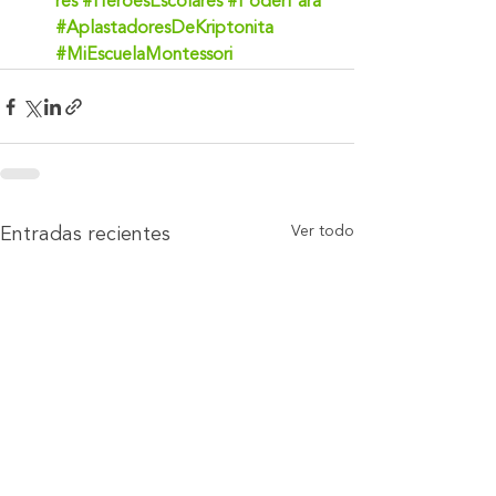
res
#HéroesEscolares
#PoderPara
#AplastadoresDeKriptonita
#MiEscuelaMontessori
Ver todo
Entradas recientes