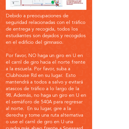
Debido a preocupaciones de
seguridad relacionadas con el tráfico
de entrega y recogida, todos los
estudiantes son dejados y recogidos
en el edificio del gimnasio.
Por favor, NO haga un giro en U en
el carril de giro hacia el norte frente
a la escuela. Por favor, suba a
Clubhouse Rd en su lugar. Esto
mantendrá a todos a salvo y evitará
atascos de tráfico a lo largo de la
98. Además, no haga un giro en U en
el semáforo de 540A para regresar
al norte. En su lugar, gire a la
derecha y tome una ruta alternativa
o use el carril de giro en U una
cuadra más abajo frente a Spessard