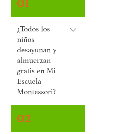
01
¿Todos los
niños
desayunan y
almuerzan
gratis en Mi
Escuela
Montessori?
No. Aunque las Escuelas
02
Públicas del Condado
de Polk participan en un
programa de Provisión