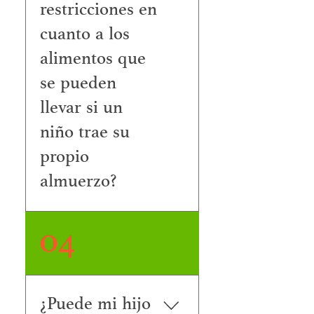
restricciones en
cuanto a los
alimentos que
se pueden
llevar si un
niño trae su
propio
almuerzo?
Sí, puede enviar a su
04
hijo/a a la escuela con
un almuerzo saludable y
equilibrado. Los
estudiantes no tienen
¿Puede mi hijo
acceso a microondas ni