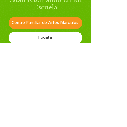
están retomando en Mi
Escuela
Centro Familiar de Artes Marciales
Fogata
Aplicación
Llene la solicitud adjunta y
devuélvala a la escuela.
Descargar archivo