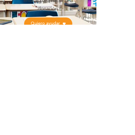
enlace para hacer una
donación.
Quiero ayudar
6129 US Highway 98 S.
Lakeland, Florida 33812
​(863) 337-5563
Llegada:
7:30-7:55am |
Salida
:
2:40-3:00pm